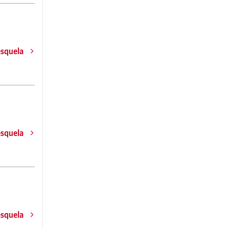
esquela
esquela
esquela