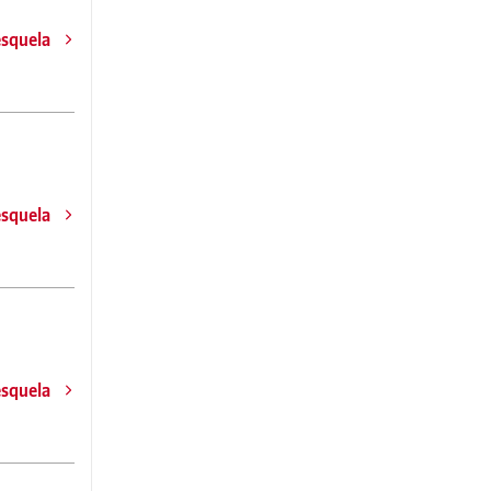
esquela
esquela
esquela