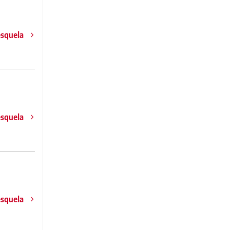
esquela
esquela
esquela