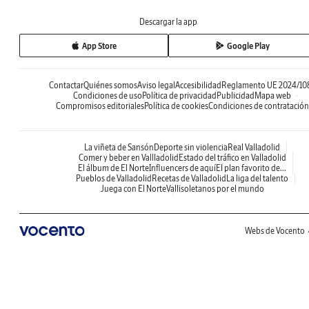
Descargar la app
App Store
Google Play
Contactar
Quiénes somos
Aviso legal
Accesibilidad
Reglamento UE 2024/10
Condiciones de uso
Política de privacidad
Publicidad
Mapa web
Compromisos editoriales
Política de cookies
Condiciones de contratación
La viñeta de Sansón
Deporte sin violencia
Real Valladolid
Comer y beber en Vallladolid
Estado del tráfico en Valladolid
El álbum de El Norte
Influencers de aquí
El plan favorito de...
Pueblos de Valladolid
Recetas de Valladolid
La liga del talento
Juega con El Norte
Vallisoletanos por el mundo
Webs de Vocento