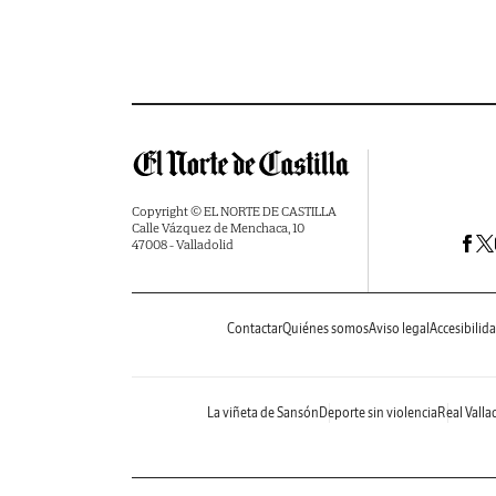
Copyright © EL NORTE DE CASTILLA
Calle Vázquez de Menchaca, 10
47008 - Valladolid
Contactar
Quiénes somos
Aviso legal
Accesibilid
La viñeta de Sansón
Deporte sin violencia
Real Valla