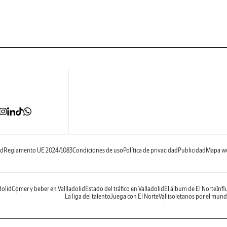
ad
Reglamento UE 2024/1083
Condiciones de uso
Política de privacidad
Publicidad
Mapa w
dolid
Comer y beber en Vallladolid
Estado del tráfico en Valladolid
El álbum de El Norte
Infl
La liga del talento
Juega con El Norte
Vallisoletanos por el mun