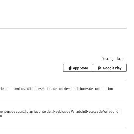
Descargar la app
App Store
Google Play
eb
Compromisos editoriales
Política de cookies
Condiciones de contratación
uencers de aquí
El plan favorito de...
Pueblos de Valladolid
Recetas de Valladolid
do