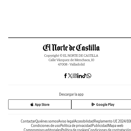
Copyright © EL NORTE DE CASTILLA
Calle Vázquez de Menchaca, 10
47008 - Valladolid
Descargar la app
App Store
Google Play
Contactar
Quiénes somos
Aviso legal
Accesibilidad
Reglamento UE 2024/10
Condiciones de uso
Política de privacidad
Publicidad
Mapa web
Compromisos editoriales
Política de cookies
Condiciones de contratación