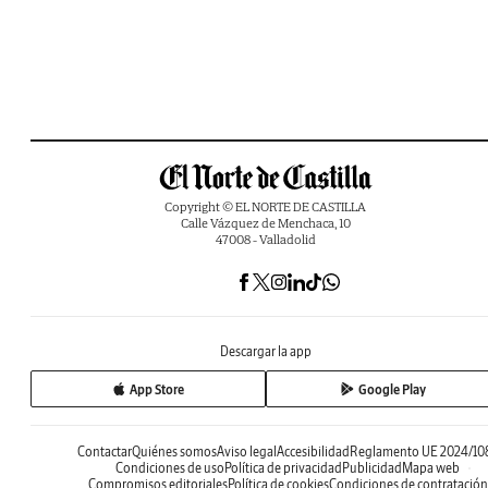
Copyright © EL NORTE DE CASTILLA
Calle Vázquez de Menchaca, 10
47008 - Valladolid
Descargar la app
App Store
Google Play
Contactar
Quiénes somos
Aviso legal
Accesibilidad
Reglamento UE 2024/10
Condiciones de uso
Política de privacidad
Publicidad
Mapa web
Compromisos editoriales
Política de cookies
Condiciones de contratación