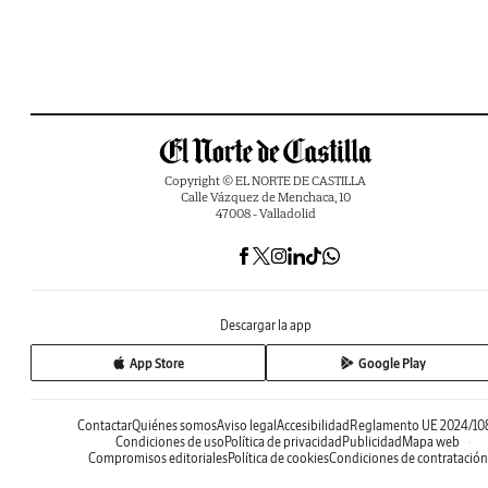
Copyright © EL NORTE DE CASTILLA
Calle Vázquez de Menchaca, 10
47008 - Valladolid
Descargar la app
App Store
Google Play
Contactar
Quiénes somos
Aviso legal
Accesibilidad
Reglamento UE 2024/10
Condiciones de uso
Política de privacidad
Publicidad
Mapa web
Compromisos editoriales
Política de cookies
Condiciones de contratación