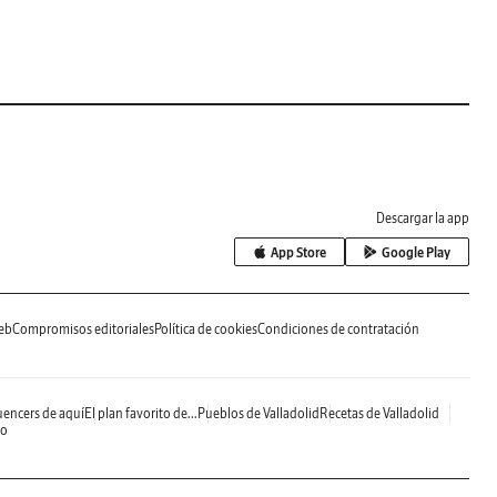
Descargar la app
App Store
Google Play
eb
Compromisos editoriales
Política de cookies
Condiciones de contratación
uencers de aquí
El plan favorito de...
Pueblos de Valladolid
Recetas de Valladolid
do