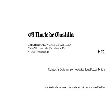
Copyright © EL NORTE DE CASTILLA
Calle Vázquez de Menchaca, 10
47008 - Valladolid
Contactar
Quiénes somos
Aviso legal
Accesibilid
La viñeta de Sansón
Deporte sin violencia
Real Valla