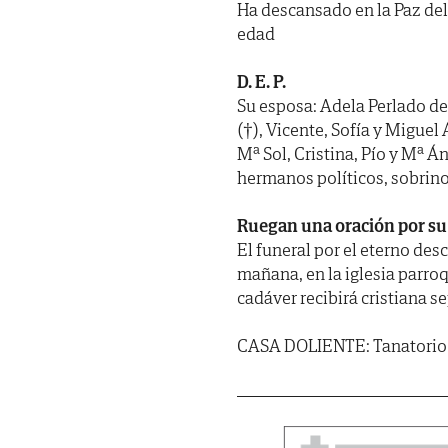
Ha descansado en la Paz del 
edad
D. E. P.
Su esposa: Adela Perlado de
(†), Vicente, Sofía y Miguel
Mª Sol, Cristina, Pío y Mª Á
hermanos políticos, sobrino
Ruegan una oración por su
El funeral por el eterno desc
mañana, en la iglesia parroq
cadáver recibirá cristiana s
CASA DOLIENTE: Tanatorio S