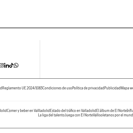
ad
Reglamento UE 2024/1083
Condiciones de uso
Política de privacidad
Publicidad
Mapa w
dolid
Comer y beber en Vallladolid
Estado del tráfico en Valladolid
El álbum de El Norte
Infl
La liga del talento
Juega con El Norte
Vallisoletanos por el mun