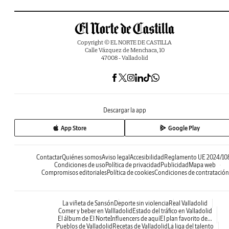
Copyright © EL NORTE DE CASTILLA
Calle Vázquez de Menchaca, 10
47008 - Valladolid
Descargar la app
App Store
Google Play
Contactar
Quiénes somos
Aviso legal
Accesibilidad
Reglamento UE 2024/10
Condiciones de uso
Política de privacidad
Publicidad
Mapa web
Compromisos editoriales
Política de cookies
Condiciones de contratación
La viñeta de Sansón
Deporte sin violencia
Real Valladolid
Comer y beber en Vallladolid
Estado del tráfico en Valladolid
El álbum de El Norte
Influencers de aquí
El plan favorito de...
Pueblos de Valladolid
Recetas de Valladolid
La liga del talento