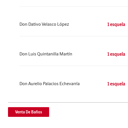
Don Dativo Velasco López
1 esquela
Don Luis Quintanilla Martín
1 esquela
Don Aurelio Palacios Echevarría
1 esquela
Venta De Baños