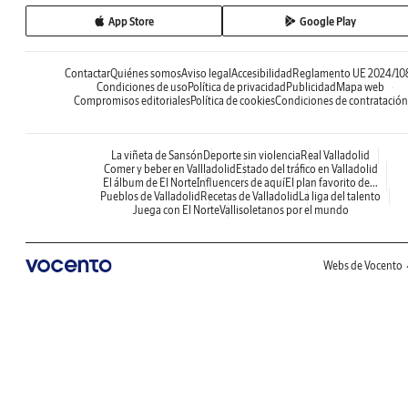
App Store
Google Play
Contactar
Quiénes somos
Aviso legal
Accesibilidad
Reglamento UE 2024/10
Condiciones de uso
Política de privacidad
Publicidad
Mapa web
Compromisos editoriales
Política de cookies
Condiciones de contratación
La viñeta de Sansón
Deporte sin violencia
Real Valladolid
Comer y beber en Vallladolid
Estado del tráfico en Valladolid
El álbum de El Norte
Influencers de aquí
El plan favorito de...
Pueblos de Valladolid
Recetas de Valladolid
La liga del talento
Juega con El Norte
Vallisoletanos por el mundo
Webs de Vocento