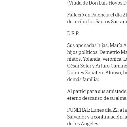
(Viuda de Don Luis Hoyos D
Falleció en Palencia el día 
de recibir los Santos Sacra
D.E.P.
Sus apenadas hijas, María A
hijos políticos, Demetrio 
nietos, Yolanda, Verónica, L
César Soler y Arturo Camin
Dolores Zapatero Alonso; he
demás familia:
Al participar a sus amistade
eterno descanso de su alma
FUNERAL: Lunes día 22, a las
Salvador y a continuación l
de los Angeles.