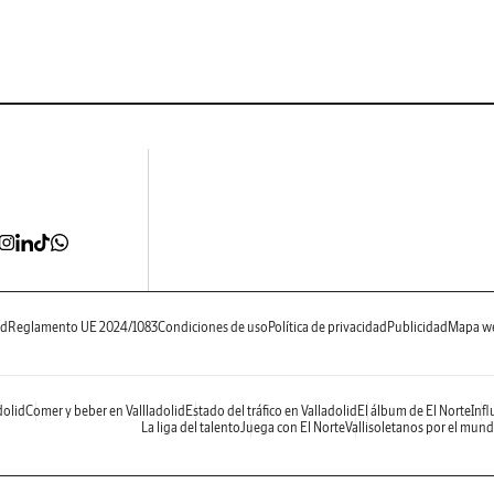
ad
Reglamento UE 2024/1083
Condiciones de uso
Política de privacidad
Publicidad
Mapa w
dolid
Comer y beber en Vallladolid
Estado del tráfico en Valladolid
El álbum de El Norte
Infl
La liga del talento
Juega con El Norte
Vallisoletanos por el mun