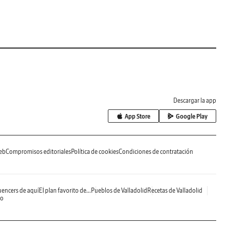
Descargar la app
App Store
Google Play
eb
Compromisos editoriales
Política de cookies
Condiciones de contratación
uencers de aquí
El plan favorito de...
Pueblos de Valladolid
Recetas de Valladolid
do