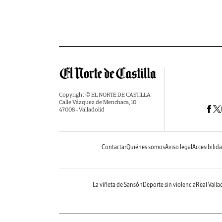
Copyright © EL NORTE DE CASTILLA
Calle Vázquez de Menchaca, 10
47008 - Valladolid
Contactar
Quiénes somos
Aviso legal
Accesibilid
La viñeta de Sansón
Deporte sin violencia
Real Valla