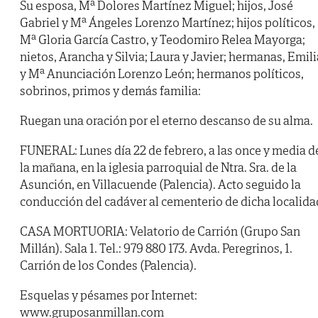
Su esposa, Mª Dolores Martínez Miguel; hijos, José
Gabriel y Mª Ángeles Lorenzo Martínez; hijos políticos,
Mª Gloria García Castro, y Teodomiro Relea Mayorga;
nietos, Arancha y Silvia; Laura y Javier; hermanas, Emili
y Mª Anunciación Lorenzo León; hermanos políticos,
sobrinos, primos y demás familia:
Ruegan una oración por el eterno descanso de su alma.
FUNERAL: Lunes día 22 de febrero, a las once y media d
la mañana, en la iglesia parroquial de Ntra. Sra. de la
Asunción, en Villacuende (Palencia). Acto seguido la
conducción del cadáver al cementerio de dicha localida
CASA MORTUORIA: Velatorio de Carrión (Grupo San
Millán). Sala 1. Tel.: 979 880 173. Avda. Peregrinos, 1.
Carrión de los Condes (Palencia).
Esquelas y pésames por Internet:
www.gruposanmillan.com