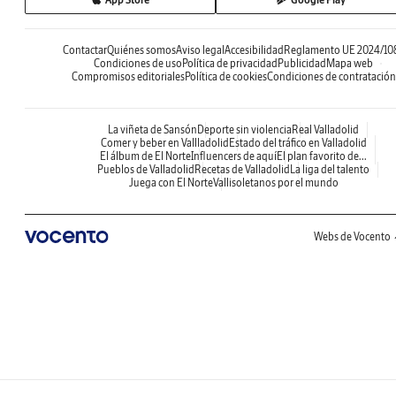
Contactar
Quiénes somos
Aviso legal
Accesibilidad
Reglamento UE 2024/10
Condiciones de uso
Política de privacidad
Publicidad
Mapa web
Compromisos editoriales
Política de cookies
Condiciones de contratación
La viñeta de Sansón
Deporte sin violencia
Real Valladolid
Comer y beber en Vallladolid
Estado del tráfico en Valladolid
El álbum de El Norte
Influencers de aquí
El plan favorito de...
Pueblos de Valladolid
Recetas de Valladolid
La liga del talento
Juega con El Norte
Vallisoletanos por el mundo
Webs de Vocento