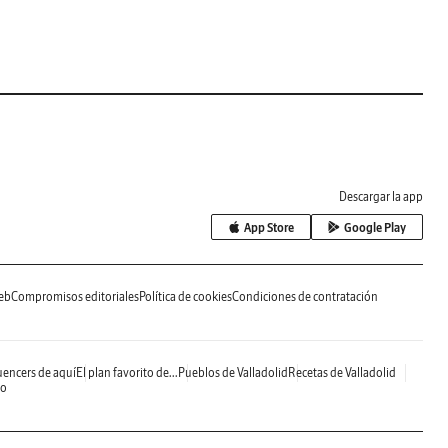
Descargar la app
App Store
Google Play
eb
Compromisos editoriales
Política de cookies
Condiciones de contratación
uencers de aquí
El plan favorito de...
Pueblos de Valladolid
Recetas de Valladolid
do