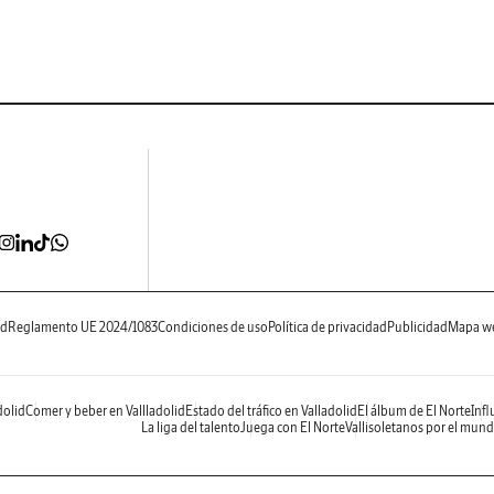
ad
Reglamento UE 2024/1083
Condiciones de uso
Política de privacidad
Publicidad
Mapa w
dolid
Comer y beber en Vallladolid
Estado del tráfico en Valladolid
El álbum de El Norte
Infl
La liga del talento
Juega con El Norte
Vallisoletanos por el mun