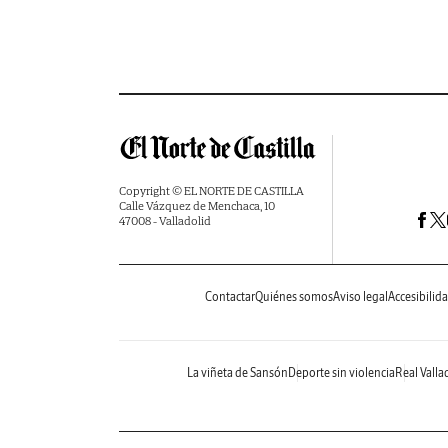
Copyright © EL NORTE DE CASTILLA
Calle Vázquez de Menchaca, 10
47008 - Valladolid
Contactar
Quiénes somos
Aviso legal
Accesibilid
La viñeta de Sansón
Deporte sin violencia
Real Valla