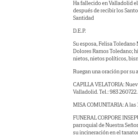
Ha fallecido en Valladolid el
después de recibir los Sant
Santidad
D.E.P.
Su esposa, Felisa Toledano 
Dolores Ramos Toledano; hij
nietos, nietos políticos, bi
Ruegan una oración por su 
CAPILLA VELATORIA: Nuevo T
Valladolid. Tel.: 983 260722.
MISA COMUNITARIA: A las 10 
FUNERAL CORPORE INSEPULTO:
parroquial de Nuestra Señor
su incineración en el tanato