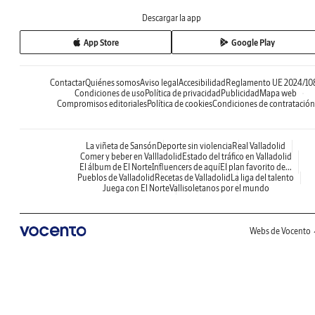
Descargar la app
App Store
Google Play
Contactar
Quiénes somos
Aviso legal
Accesibilidad
Reglamento UE 2024/10
Condiciones de uso
Política de privacidad
Publicidad
Mapa web
Compromisos editoriales
Política de cookies
Condiciones de contratación
La viñeta de Sansón
Deporte sin violencia
Real Valladolid
Comer y beber en Vallladolid
Estado del tráfico en Valladolid
El álbum de El Norte
Influencers de aquí
El plan favorito de...
Pueblos de Valladolid
Recetas de Valladolid
La liga del talento
Juega con El Norte
Vallisoletanos por el mundo
Webs de Vocento