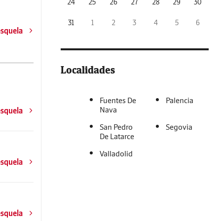
24
25
26
27
28
29
30
31
1
2
3
4
5
6
esquela
Localidades
Fuentes De
Palencia
Nava
esquela
San Pedro
Segovia
De Latarce
Valladolid
esquela
esquela