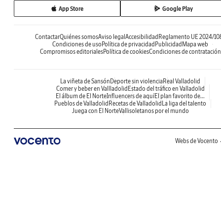
App Store
Google Play
Contactar
Quiénes somos
Aviso legal
Accesibilidad
Reglamento UE 2024/10
Condiciones de uso
Política de privacidad
Publicidad
Mapa web
Compromisos editoriales
Política de cookies
Condiciones de contratación
La viñeta de Sansón
Deporte sin violencia
Real Valladolid
Comer y beber en Vallladolid
Estado del tráfico en Valladolid
El álbum de El Norte
Influencers de aquí
El plan favorito de...
Pueblos de Valladolid
Recetas de Valladolid
La liga del talento
Juega con El Norte
Vallisoletanos por el mundo
Webs de Vocento