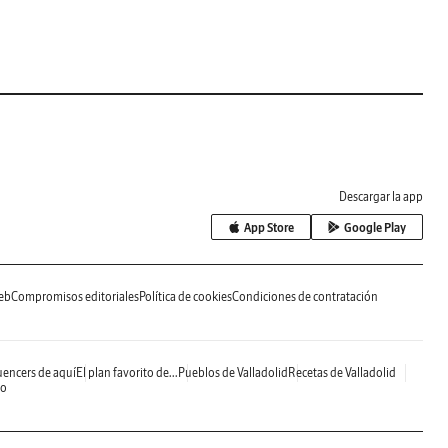
Descargar la app
App Store
Google Play
eb
Compromisos editoriales
Política de cookies
Condiciones de contratación
uencers de aquí
El plan favorito de...
Pueblos de Valladolid
Recetas de Valladolid
do