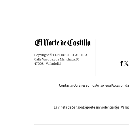
Copyright © EL NORTE DE CASTILLA
Calle Vázquez de Menchaca, 10
47008 - Valladolid
Contactar
Quiénes somos
Aviso legal
Accesibilid
La viñeta de Sansón
Deporte sin violencia
Real Valla