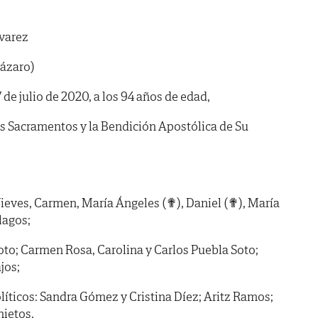
varez
Lázaro)
7 de julio de 2020, a los 94 años de edad,
os Sacramentos y la Bendición Apostólica de Su
ieves, Carmen, María Ángeles (✟), Daniel (✟), María
lagos;
Soto; Carmen Rosa, Carolina y Carlos Puebla Soto;
jos;
olíticos: Sandra Gómez y Cristina Díez; Aritz Ramos;
nietos,