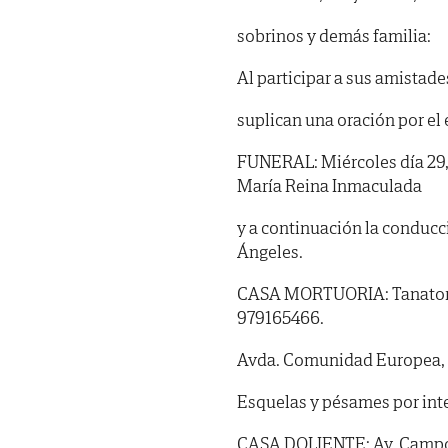
sobrinos y demás familia:
Al participar a sus amistade
suplican una oración por el
FUNERAL: Miércoles día 29, a
María Reina Inmaculada
y a continuación la conducci
Ángeles.
CASA MORTUORIA: Tanatorio 
979165466.
Avda. Comunidad Europea, 2
Esquelas y pésames por int
CASA DOLIENTE: Av. Campos G