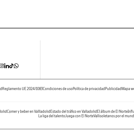
ad
Reglamento UE 2024/1083
Condiciones de uso
Política de privacidad
Publicidad
Mapa w
dolid
Comer y beber en Vallladolid
Estado del tráfico en Valladolid
El álbum de El Norte
Infl
La liga del talento
Juega con El Norte
Vallisoletanos por el mun