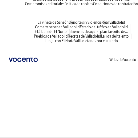
Compromisos editoriales
Política de cookies
Condiciones de contratación
La viñeta de Sansón
Deporte sin violencia
Real Valladolid
Comer y beber en Vallladolid
Estado del tráfico en Valladolid
El álbum de El Norte
Influencers de aquí
El plan favorito de...
Pueblos de Valladolid
Recetas de Valladolid
La liga del talento
Juega con El Norte
Vallisoletanos por el mundo
Webs de Vocento