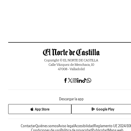
Copyright © EL NORTE DE CASTILLA
Calle Vázquez de Menchaca, 10
47008 - Valladolid
Descargar la app
App Store
Google Play
Contactar
Quiénes somos
Aviso legal
Accesibilidad
Reglamento UE 2024/10
Condiciones de uso
Política de privacidad
Publicidad
Mapa web