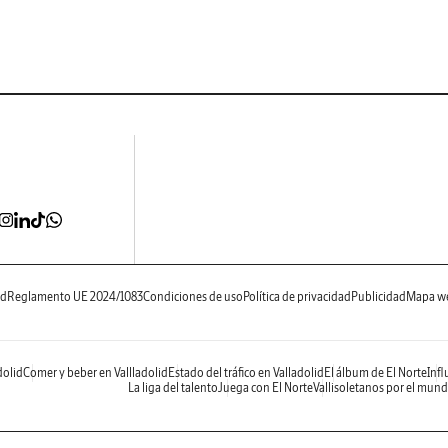
ad
Reglamento UE 2024/1083
Condiciones de uso
Política de privacidad
Publicidad
Mapa w
dolid
Comer y beber en Vallladolid
Estado del tráfico en Valladolid
El álbum de El Norte
Infl
La liga del talento
Juega con El Norte
Vallisoletanos por el mun