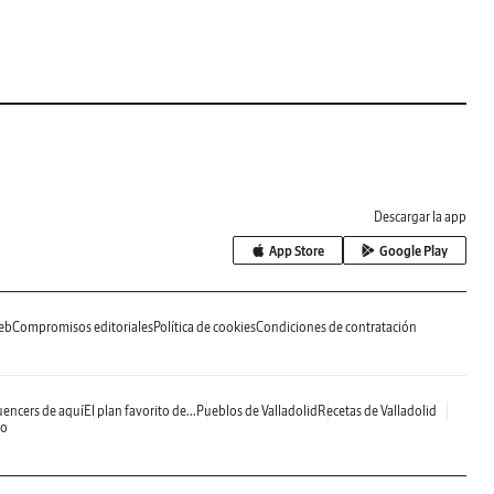
Descargar la app
App Store
Google Play
eb
Compromisos editoriales
Política de cookies
Condiciones de contratación
uencers de aquí
El plan favorito de...
Pueblos de Valladolid
Recetas de Valladolid
do