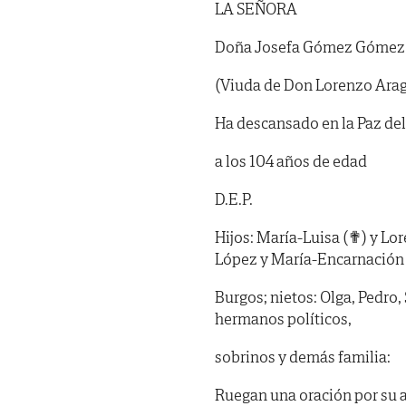
LA SEÑORA
Doña Josefa Gómez Gómez
(Viuda de Don Lorenzo Arag
Ha descansado en la Paz del S
a los 104 años de edad
D.E.P.
Hijos: María-Luisa (✟) y Lo
López y María-Encarnación
Burgos; nietos: Olga, Pedro, 
hermanos políticos,
sobrinos y demás familia:
Ruegan una oración por su 