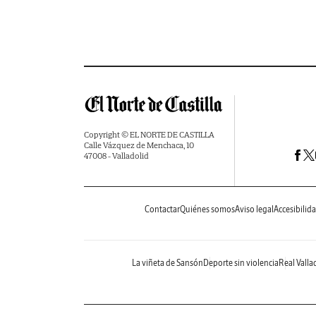
Copyright © EL NORTE DE CASTILLA
Calle Vázquez de Menchaca, 10
47008 - Valladolid
Contactar
Quiénes somos
Aviso legal
Accesibilid
La viñeta de Sansón
Deporte sin violencia
Real Valla