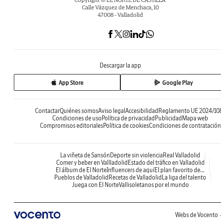
Calle Vázquez de Menchaca, 10
47008 - Valladolid
Descargar la app
App Store
Google Play
Contactar
Quiénes somos
Aviso legal
Accesibilidad
Reglamento UE 2024/10
Condiciones de uso
Política de privacidad
Publicidad
Mapa web
Compromisos editoriales
Política de cookies
Condiciones de contratación
La viñeta de Sansón
Deporte sin violencia
Real Valladolid
Comer y beber en Vallladolid
Estado del tráfico en Valladolid
El álbum de El Norte
Influencers de aquí
El plan favorito de...
Pueblos de Valladolid
Recetas de Valladolid
La liga del talento
Juega con El Norte
Vallisoletanos por el mundo
Webs de Vocento