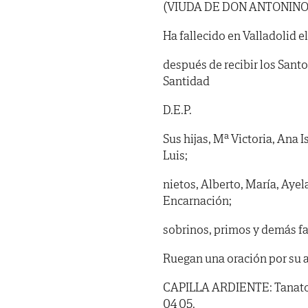
(VIUDA DE DON ANTONINO
Ha fallecido en Valladolid e
después de recibir los Sant
Santidad
D.E.P.
Sus hijas, Mª Victoria, Ana I
Luis;
nietos, Alberto, María, Ayel
Encarnación;
sobrinos, primos y demás fa
Ruegan una oración por su 
CAPILLA ARDIENTE: Tanatorio
04 05.