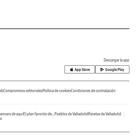
Descargar la app
App Store
Google Play
eb
Compromisos editoriales
Política de cookies
Condiciones de contratación
uencers de aquí
El plan favorito de...
Pueblos de Valladolid
Recetas de Valladolid
do