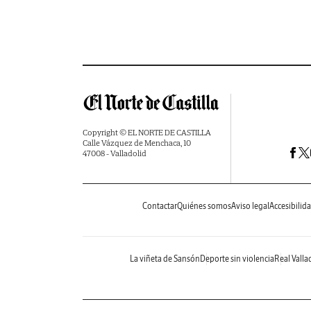
Copyright © EL NORTE DE CASTILLA
Calle Vázquez de Menchaca, 10
47008 - Valladolid
Contactar
Quiénes somos
Aviso legal
Accesibilid
La viñeta de Sansón
Deporte sin violencia
Real Valla