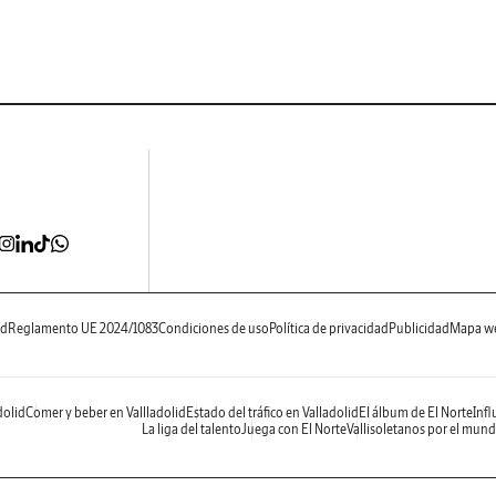
ad
Reglamento UE 2024/1083
Condiciones de uso
Política de privacidad
Publicidad
Mapa w
dolid
Comer y beber en Vallladolid
Estado del tráfico en Valladolid
El álbum de El Norte
Infl
La liga del talento
Juega con El Norte
Vallisoletanos por el mun