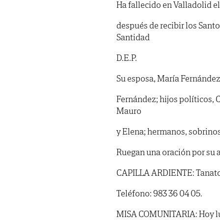
Ha fallecido en Valladolid e
después de recibir los Sant
Santidad
D.E.P.
Su esposa, María Fernández 
Fernández; hijos políticos, 
Mauro
y Elena; hermanos, sobrinos
Ruegan una oración por su 
CAPILLA ARDIENTE: Tanatorio
Teléfono: 983 36 04 05.
MISA COMUNITARIA: Hoy lune