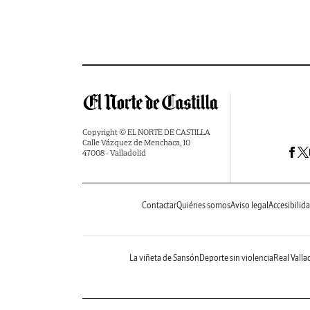
Copyright © EL NORTE DE CASTILLA
Calle Vázquez de Menchaca, 10
47008 - Valladolid
Contactar
Quiénes somos
Aviso legal
Accesibilid
La viñeta de Sansón
Deporte sin violencia
Real Valla