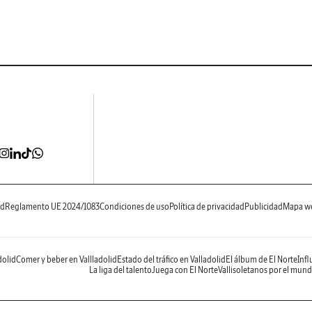
ad
Reglamento UE 2024/1083
Condiciones de uso
Política de privacidad
Publicidad
Mapa w
dolid
Comer y beber en Vallladolid
Estado del tráfico en Valladolid
El álbum de El Norte
Infl
La liga del talento
Juega con El Norte
Vallisoletanos por el mun