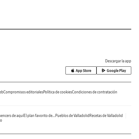
Descargar la app
App Store
Google Play
eb
Compromisos editoriales
Política de cookies
Condiciones de contratación
uencers de aquí
El plan favorito de...
Pueblos de Valladolid
Recetas de Valladolid
do