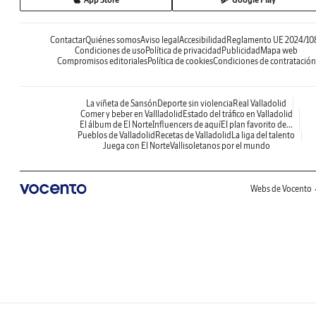
Contactar
Quiénes somos
Aviso legal
Accesibilidad
Reglamento UE 2024/10
Condiciones de uso
Política de privacidad
Publicidad
Mapa web
Compromisos editoriales
Política de cookies
Condiciones de contratación
La viñeta de Sansón
Deporte sin violencia
Real Valladolid
Comer y beber en Vallladolid
Estado del tráfico en Valladolid
El álbum de El Norte
Influencers de aquí
El plan favorito de...
Pueblos de Valladolid
Recetas de Valladolid
La liga del talento
Juega con El Norte
Vallisoletanos por el mundo
Webs de Vocento