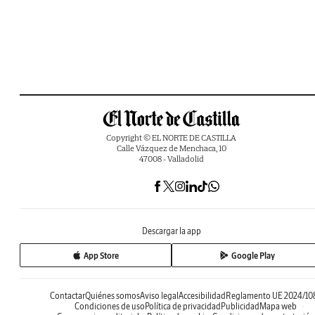
Copyright © EL NORTE DE CASTILLA
Calle Vázquez de Menchaca, 10
47008 - Valladolid
Descargar la app
App Store
Google Play
Contactar
Quiénes somos
Aviso legal
Accesibilidad
Reglamento UE 2024/10
Condiciones de uso
Política de privacidad
Publicidad
Mapa web