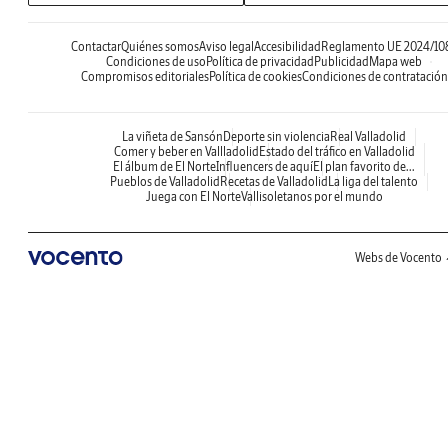
Contactar
Quiénes somos
Aviso legal
Accesibilidad
Reglamento UE 2024/10
Condiciones de uso
Política de privacidad
Publicidad
Mapa web
Compromisos editoriales
Política de cookies
Condiciones de contratación
La viñeta de Sansón
Deporte sin violencia
Real Valladolid
Comer y beber en Vallladolid
Estado del tráfico en Valladolid
El álbum de El Norte
Influencers de aquí
El plan favorito de...
Pueblos de Valladolid
Recetas de Valladolid
La liga del talento
Juega con El Norte
Vallisoletanos por el mundo
Webs de Vocento