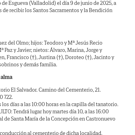
de Esgueva (Valladolid) el día 9 de junio de 2025, a
s de recibir los Santos Sacramentos y la Bendición
ez del Olmo; hijos: Teodoro y Mª Jesús Recio
ª Paz y Javier; nietos: Álvaro, Marina, Jorge y
 Francisco (†), Justina (†), Doroteo (†), Jacinto y
sobrinos y demás familia.
 alma
io El Salvador. Camino del Cementerio, 21.
0 722.
 días a las 10:00 horas en la capilla del tanatorio.
: Tendrá lugar hoy martes día 10, a las 16:00
uial de Santa María de la Concepción en Castronuevo
a conducción al cementerio de dicha localidad.