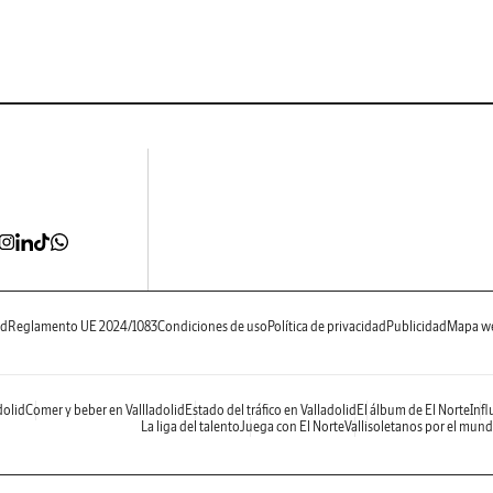
ad
Reglamento UE 2024/1083
Condiciones de uso
Política de privacidad
Publicidad
Mapa w
dolid
Comer y beber en Vallladolid
Estado del tráfico en Valladolid
El álbum de El Norte
Infl
La liga del talento
Juega con El Norte
Vallisoletanos por el mun