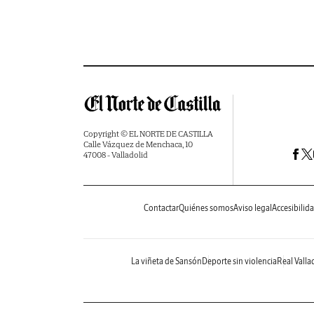
Copyright © EL NORTE DE CASTILLA
Calle Vázquez de Menchaca, 10
47008 - Valladolid
Contactar
Quiénes somos
Aviso legal
Accesibilid
La viñeta de Sansón
Deporte sin violencia
Real Valla