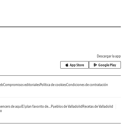
Descargar la app
App Store
Google Play
eb
Compromisos editoriales
Política de cookies
Condiciones de contratación
uencers de aquí
El plan favorito de...
Pueblos de Valladolid
Recetas de Valladolid
do