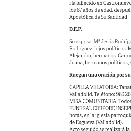
Ha fallecido en Castronuevo 
los 87 años de edad, despué
Apostólica de Su Santidad
D.E.P.
Su esposa: Mª Jesús Rodrígu
Rodríguez; hijos políticos: M
Alejandro; hermanos: Carmen,
Juana; hermanos políticos, 
Ruegan una oración por su
CAPILLA VELATORIA: Tanator
Valladolid. Teléfono: 983 26
MISA COMUNITARIA: Todos los
FUNERAL CORPORE INSEPULTO
horas, en la iglesia parroq
de Esgueva (Valladolid).
Acto seguido se realizará l