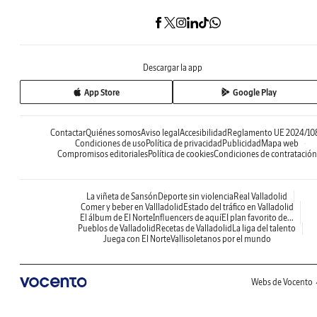
Descargar la app
App Store
Google Play
Contactar
Quiénes somos
Aviso legal
Accesibilidad
Reglamento UE 2024/10
Condiciones de uso
Política de privacidad
Publicidad
Mapa web
Compromisos editoriales
Política de cookies
Condiciones de contratación
La viñeta de Sansón
Deporte sin violencia
Real Valladolid
Comer y beber en Vallladolid
Estado del tráfico en Valladolid
El álbum de El Norte
Influencers de aquí
El plan favorito de...
Pueblos de Valladolid
Recetas de Valladolid
La liga del talento
Juega con El Norte
Vallisoletanos por el mundo
Webs de Vocento