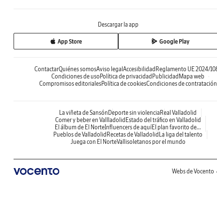
Descargar la app
App Store
Google Play
Contactar
Quiénes somos
Aviso legal
Accesibilidad
Reglamento UE 2024/10
Condiciones de uso
Política de privacidad
Publicidad
Mapa web
Compromisos editoriales
Política de cookies
Condiciones de contratación
La viñeta de Sansón
Deporte sin violencia
Real Valladolid
Comer y beber en Vallladolid
Estado del tráfico en Valladolid
El álbum de El Norte
Influencers de aquí
El plan favorito de...
Pueblos de Valladolid
Recetas de Valladolid
La liga del talento
Juega con El Norte
Vallisoletanos por el mundo
Webs de Vocento