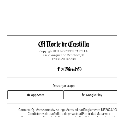
Copyright © EL NORTE DE CASTILLA
Calle Vázquez de Menchaca, 10
47008 - Valladolid
Descargar la app
App Store
Google Play
Contactar
Quiénes somos
Aviso legal
Accesibilidad
Reglamento UE 2024/10
Condiciones de uso
Política de privacidad
Publicidad
Mapa web