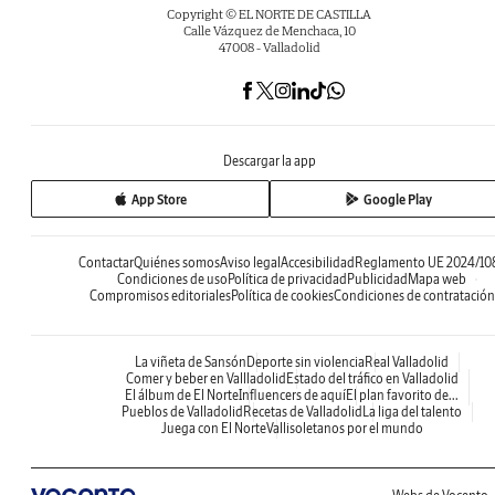
Copyright © EL NORTE DE CASTILLA
Calle Vázquez de Menchaca, 10
47008 - Valladolid
Descargar la app
App Store
Google Play
Contactar
Quiénes somos
Aviso legal
Accesibilidad
Reglamento UE 2024/10
Condiciones de uso
Política de privacidad
Publicidad
Mapa web
Compromisos editoriales
Política de cookies
Condiciones de contratación
La viñeta de Sansón
Deporte sin violencia
Real Valladolid
Comer y beber en Vallladolid
Estado del tráfico en Valladolid
El álbum de El Norte
Influencers de aquí
El plan favorito de...
Pueblos de Valladolid
Recetas de Valladolid
La liga del talento
Juega con El Norte
Vallisoletanos por el mundo