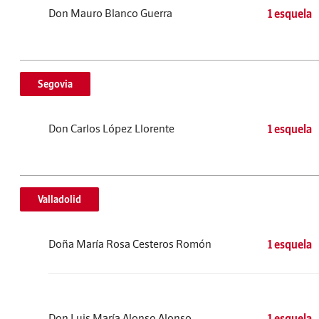
Don Mauro Blanco Guerra
1 esquela
Segovia
Don Carlos López Llorente
1 esquela
Valladolid
Doña María Rosa Cesteros Romón
1 esquela
Don Luis María Alonso Alonso
1 esquela