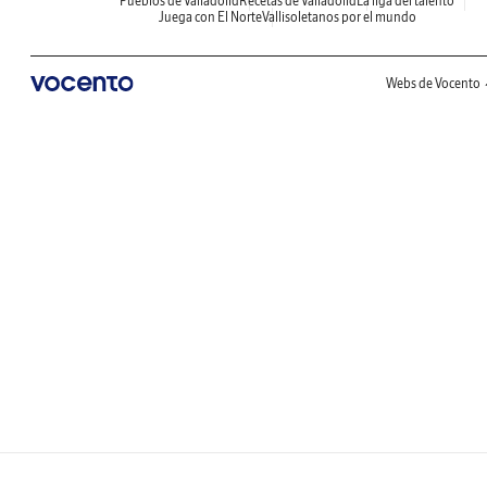
Pueblos de Valladolid
Recetas de Valladolid
La liga del talento
Juega con El Norte
Vallisoletanos por el mundo
Webs de Vocento