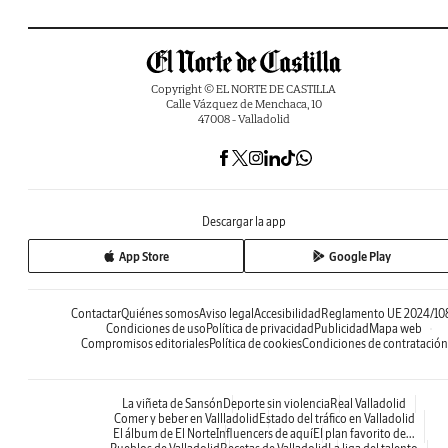
Copyright © EL NORTE DE CASTILLA
Calle Vázquez de Menchaca, 10
47008 - Valladolid
Descargar la app
App Store
Google Play
Contactar
Quiénes somos
Aviso legal
Accesibilidad
Reglamento UE 2024/10
Condiciones de uso
Política de privacidad
Publicidad
Mapa web
Compromisos editoriales
Política de cookies
Condiciones de contratación
La viñeta de Sansón
Deporte sin violencia
Real Valladolid
Comer y beber en Vallladolid
Estado del tráfico en Valladolid
El álbum de El Norte
Influencers de aquí
El plan favorito de...