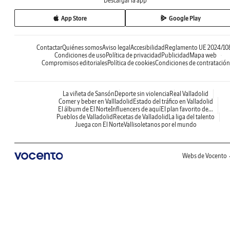
Descargar la app
App Store
Google Play
Contactar
Quiénes somos
Aviso legal
Accesibilidad
Reglamento UE 2024/10
Condiciones de uso
Política de privacidad
Publicidad
Mapa web
Compromisos editoriales
Política de cookies
Condiciones de contratación
La viñeta de Sansón
Deporte sin violencia
Real Valladolid
Comer y beber en Vallladolid
Estado del tráfico en Valladolid
El álbum de El Norte
Influencers de aquí
El plan favorito de...
Pueblos de Valladolid
Recetas de Valladolid
La liga del talento
Juega con El Norte
Vallisoletanos por el mundo
Webs de Vocento