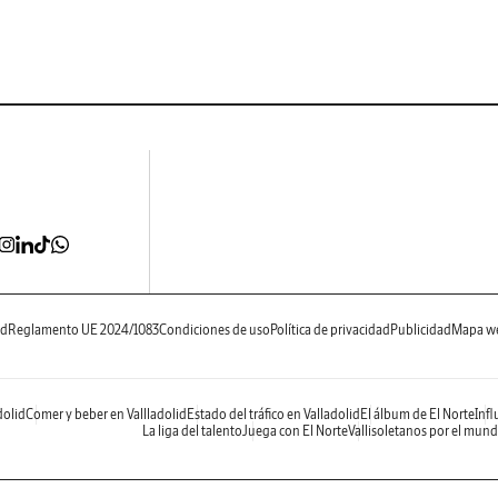
ad
Reglamento UE 2024/1083
Condiciones de uso
Política de privacidad
Publicidad
Mapa w
dolid
Comer y beber en Vallladolid
Estado del tráfico en Valladolid
El álbum de El Norte
Infl
La liga del talento
Juega con El Norte
Vallisoletanos por el mun