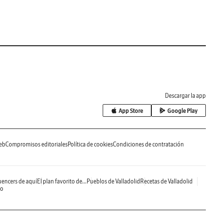
Descargar la app
App Store
Google Play
eb
Compromisos editoriales
Política de cookies
Condiciones de contratación
uencers de aquí
El plan favorito de...
Pueblos de Valladolid
Recetas de Valladolid
do