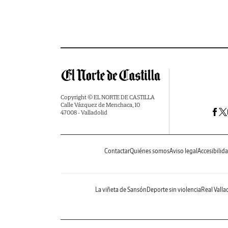
Copyright © EL NORTE DE CASTILLA
Calle Vázquez de Menchaca, 10
47008 - Valladolid
Contactar
Quiénes somos
Aviso legal
Accesibilid
La viñeta de Sansón
Deporte sin violencia
Real Valla