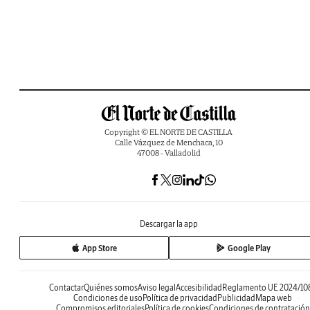
Copyright © EL NORTE DE CASTILLA
Calle Vázquez de Menchaca, 10
47008 - Valladolid
Descargar la app
App Store
Google Play
Contactar
Quiénes somos
Aviso legal
Accesibilidad
Reglamento UE 2024/10
Condiciones de uso
Política de privacidad
Publicidad
Mapa web
Compromisos editoriales
Política de cookies
Condiciones de contratación