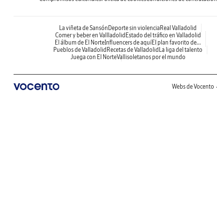
La viñeta de Sansón
Deporte sin violencia
Real Valladolid
Comer y beber en Vallladolid
Estado del tráfico en Valladolid
El álbum de El Norte
Influencers de aquí
El plan favorito de...
Pueblos de Valladolid
Recetas de Valladolid
La liga del talento
Juega con El Norte
Vallisoletanos por el mundo
Webs de Vocento