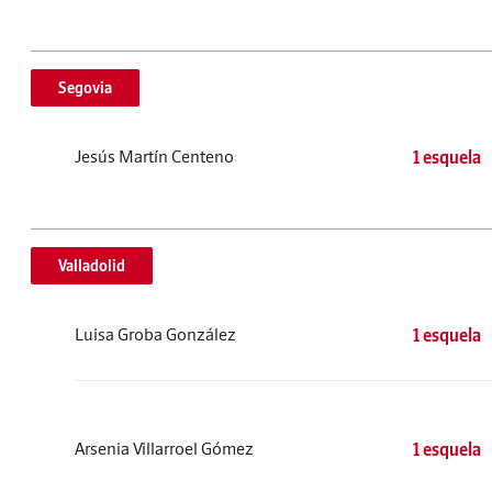
Segovia
Jesús Martín Centeno
1 esquela
Valladolid
Luisa Groba González
1 esquela
Arsenia Villarroel Gómez
1 esquela