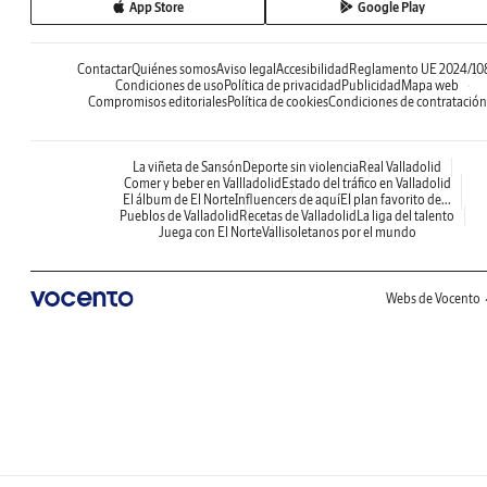
App Store
Google Play
Contactar
Quiénes somos
Aviso legal
Accesibilidad
Reglamento UE 2024/10
Condiciones de uso
Política de privacidad
Publicidad
Mapa web
Compromisos editoriales
Política de cookies
Condiciones de contratación
La viñeta de Sansón
Deporte sin violencia
Real Valladolid
Comer y beber en Vallladolid
Estado del tráfico en Valladolid
El álbum de El Norte
Influencers de aquí
El plan favorito de...
Pueblos de Valladolid
Recetas de Valladolid
La liga del talento
Juega con El Norte
Vallisoletanos por el mundo
Webs de Vocento