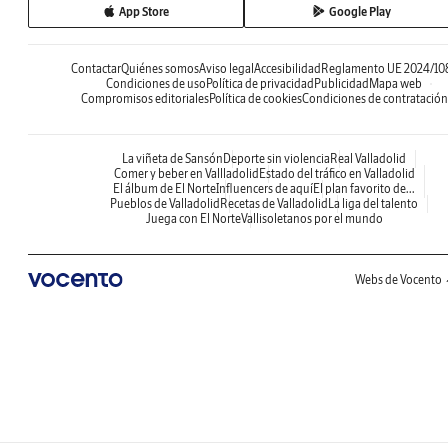
App Store
Google Play
Contactar
Quiénes somos
Aviso legal
Accesibilidad
Reglamento UE 2024/10
Condiciones de uso
Política de privacidad
Publicidad
Mapa web
Compromisos editoriales
Política de cookies
Condiciones de contratación
La viñeta de Sansón
Deporte sin violencia
Real Valladolid
Comer y beber en Vallladolid
Estado del tráfico en Valladolid
El álbum de El Norte
Influencers de aquí
El plan favorito de...
Pueblos de Valladolid
Recetas de Valladolid
La liga del talento
Juega con El Norte
Vallisoletanos por el mundo
Webs de Vocento