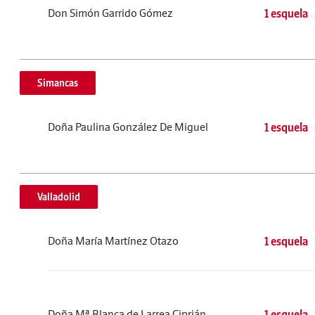
Don Simón Garrido Gómez
1 esquela
Simancas
Doña Paulina González De Miguel
1 esquela
Valladolid
Doña María Martínez Otazo
1 esquela
Doña Mª Blanca de Larrea Ciprián
1 esquela