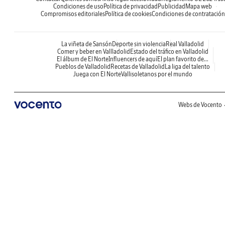
Condiciones de uso
Política de privacidad
Publicidad
Mapa web
Compromisos editoriales
Política de cookies
Condiciones de contratación
La viñeta de Sansón
Deporte sin violencia
Real Valladolid
Comer y beber en Vallladolid
Estado del tráfico en Valladolid
El álbum de El Norte
Influencers de aquí
El plan favorito de...
Pueblos de Valladolid
Recetas de Valladolid
La liga del talento
Juega con El Norte
Vallisoletanos por el mundo
Webs de Vocento