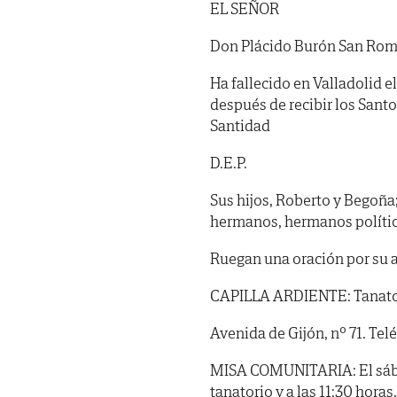
EL SEÑOR
Don Plácido Burón San Ro
Ha fallecido en Valladolid e
después de recibir los Sant
Santidad
D.E.P.
Sus hijos, Roberto y Begoña; 
hermanos, hermanos polític
Ruegan una oración por su 
CAPILLA ARDIENTE: Tanatori
Avenida de Gijón, nº 71. Tel
MISA COMUNITARIA: El sábado
tanatorio y a las 11:30 hora