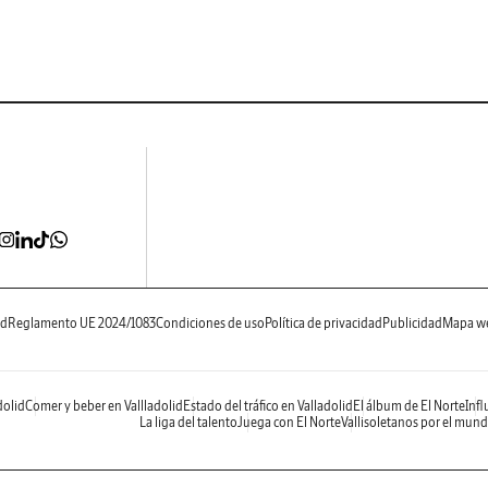
ad
Reglamento UE 2024/1083
Condiciones de uso
Política de privacidad
Publicidad
Mapa w
dolid
Comer y beber en Vallladolid
Estado del tráfico en Valladolid
El álbum de El Norte
Infl
La liga del talento
Juega con El Norte
Vallisoletanos por el mun