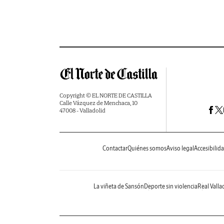
Copyright © EL NORTE DE CASTILLA
Calle Vázquez de Menchaca, 10
47008 - Valladolid
Contactar
Quiénes somos
Aviso legal
Accesibilid
La viñeta de Sansón
Deporte sin violencia
Real Valla