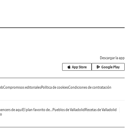
Descargar la app
App Store
Google Play
eb
Compromisos editoriales
Política de cookies
Condiciones de contratación
uencers de aquí
El plan favorito de...
Pueblos de Valladolid
Recetas de Valladolid
do