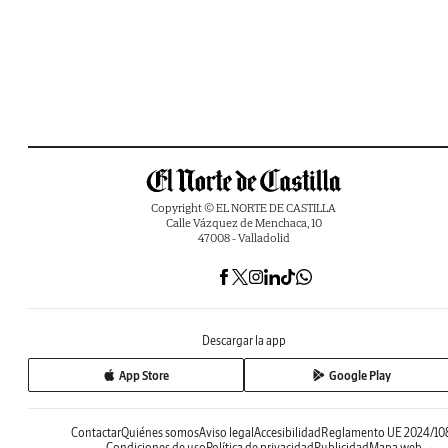
Copyright © EL NORTE DE CASTILLA
Calle Vázquez de Menchaca, 10
47008 - Valladolid
Descargar la app
App Store
Google Play
Contactar
Quiénes somos
Aviso legal
Accesibilidad
Reglamento UE 2024/10
Condiciones de uso
Política de privacidad
Publicidad
Mapa web