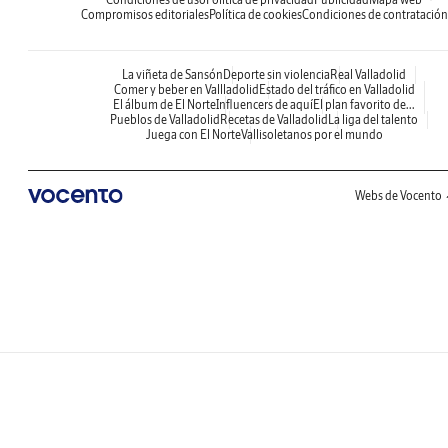
Compromisos editoriales
Política de cookies
Condiciones de contratación
La viñeta de Sansón
Deporte sin violencia
Real Valladolid
Comer y beber en Vallladolid
Estado del tráfico en Valladolid
El álbum de El Norte
Influencers de aquí
El plan favorito de...
Pueblos de Valladolid
Recetas de Valladolid
La liga del talento
Juega con El Norte
Vallisoletanos por el mundo
Webs de Vocento