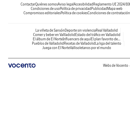
Contactar
Quiénes somos
Aviso legal
Accesibilidad
Reglamento UE 2024/10
Condiciones de uso
Política de privacidad
Publicidad
Mapa web
Compromisos editoriales
Política de cookies
Condiciones de contratación
La viñeta de Sansón
Deporte sin violencia
Real Valladolid
Comer y beber en Vallladolid
Estado del tráfico en Valladolid
El álbum de El Norte
Influencers de aquí
El plan favorito de...
Pueblos de Valladolid
Recetas de Valladolid
La liga del talento
Juega con El Norte
Vallisoletanos por el mundo
Webs de Vocento