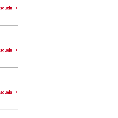
esquela
esquela
esquela