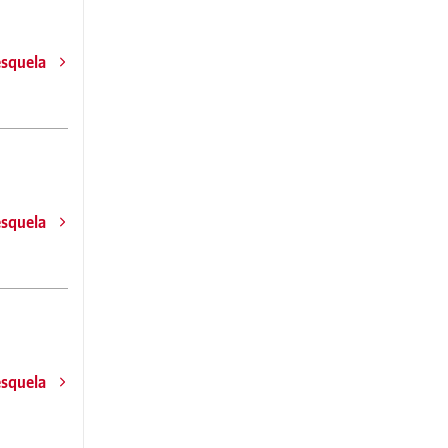
esquela
esquela
esquela