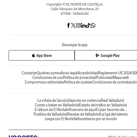
Copyright © EL NORTE DE CASTILLA
Calle Vázquez de Menchaca, 10
47008 - Valladolid
Descargar la app
App Store
Google Play
Contactar
Quiénes somos
Aviso legal
Accesibilidad
Reglamento UE 2024/10
Condiciones de uso
Política de privacidad
Publicidad
Mapa web
Compromisos editoriales
Política de cookies
Condiciones de contratación
La viñeta de Sansón
Deporte sin violencia
Real Valladolid
Comer y beber en Vallladolid
Estado del tráfico en Valladolid
El álbum de El Norte
Influencers de aquí
El plan favorito de...
Pueblos de Valladolid
Recetas de Valladolid
La liga del talento
Juega con El Norte
Vallisoletanos por el mundo