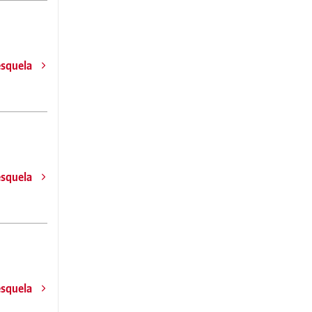
esquela
esquela
esquela