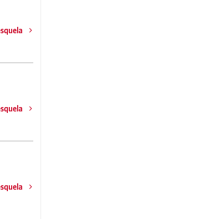
esquela
esquela
esquela