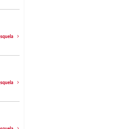
esquela
esquela
esquela