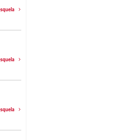
esquela
esquela
esquela