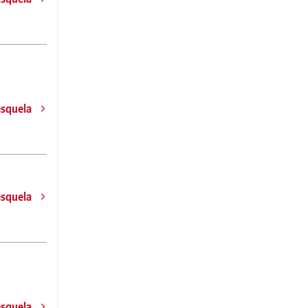
esquela
esquela
esquela