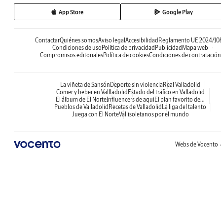
App Store
Google Play
Contactar
Quiénes somos
Aviso legal
Accesibilidad
Reglamento UE 2024/10
Condiciones de uso
Política de privacidad
Publicidad
Mapa web
Compromisos editoriales
Política de cookies
Condiciones de contratación
La viñeta de Sansón
Deporte sin violencia
Real Valladolid
Comer y beber en Vallladolid
Estado del tráfico en Valladolid
El álbum de El Norte
Influencers de aquí
El plan favorito de...
Pueblos de Valladolid
Recetas de Valladolid
La liga del talento
Juega con El Norte
Vallisoletanos por el mundo
Webs de Vocento