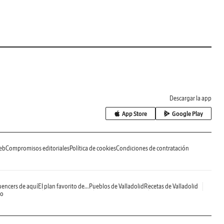
Descargar la app
App Store
Google Play
eb
Compromisos editoriales
Política de cookies
Condiciones de contratación
uencers de aquí
El plan favorito de...
Pueblos de Valladolid
Recetas de Valladolid
do