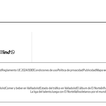
ad
Reglamento UE 2024/1083
Condiciones de uso
Política de privacidad
Publicidad
Mapa w
dolid
Comer y beber en Vallladolid
Estado del tráfico en Valladolid
El álbum de El Norte
Infl
La liga del talento
Juega con El Norte
Vallisoletanos por el mun