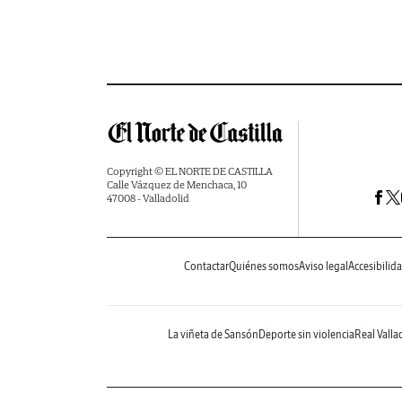
Copyright © EL NORTE DE CASTILLA
Calle Vázquez de Menchaca, 10
47008 - Valladolid
Contactar
Quiénes somos
Aviso legal
Accesibilid
La viñeta de Sansón
Deporte sin violencia
Real Valla