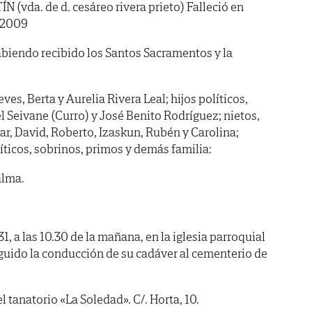
vda. de d. cesáreo rivera prieto) Falleció en
e 2009
iendo recibido los Santos Sacramentos y la
eves, Berta y Aurelia Rivera Leal; hijos políticos,
 Seivane (Curro) y José Benito Rodríguez; nietos,
ar, David, Roberto, Izaskun, Rubén y Carolina;
íticos, sobrinos, primos y demás familia:
alma.
, a las 10.30 de la mañana, en la iglesia parroquial
guido la conducción de su cadáver al cementerio de
el tanatorio «La Soledad». C/. Horta, 10.