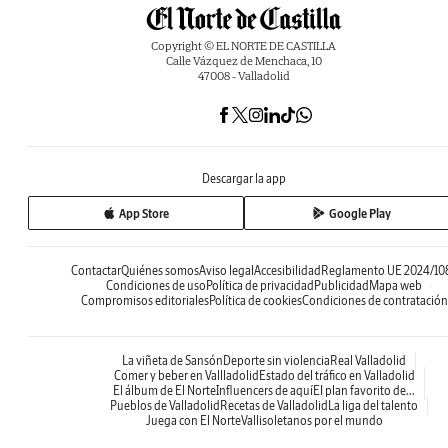
Copyright © EL NORTE DE CASTILLA
Calle Vázquez de Menchaca, 10
47008 - Valladolid
Descargar la app
App Store
Google Play
Contactar
Quiénes somos
Aviso legal
Accesibilidad
Reglamento UE 2024/10
Condiciones de uso
Política de privacidad
Publicidad
Mapa web
Compromisos editoriales
Política de cookies
Condiciones de contratación
La viñeta de Sansón
Deporte sin violencia
Real Valladolid
Comer y beber en Vallladolid
Estado del tráfico en Valladolid
El álbum de El Norte
Influencers de aquí
El plan favorito de...
Pueblos de Valladolid
Recetas de Valladolid
La liga del talento
Juega con El Norte
Vallisoletanos por el mundo