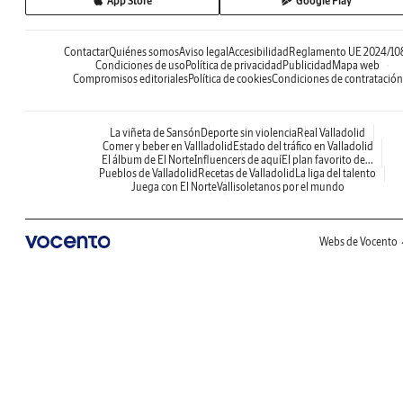
App Store
Google Play
Contactar
Quiénes somos
Aviso legal
Accesibilidad
Reglamento UE 2024/10
Condiciones de uso
Política de privacidad
Publicidad
Mapa web
Compromisos editoriales
Política de cookies
Condiciones de contratación
La viñeta de Sansón
Deporte sin violencia
Real Valladolid
Comer y beber en Vallladolid
Estado del tráfico en Valladolid
El álbum de El Norte
Influencers de aquí
El plan favorito de...
Pueblos de Valladolid
Recetas de Valladolid
La liga del talento
Juega con El Norte
Vallisoletanos por el mundo
Webs de Vocento