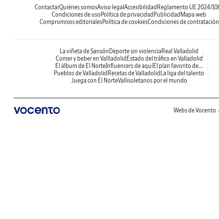
Contactar
Quiénes somos
Aviso legal
Accesibilidad
Reglamento UE 2024/10
Condiciones de uso
Política de privacidad
Publicidad
Mapa web
Compromisos editoriales
Política de cookies
Condiciones de contratación
La viñeta de Sansón
Deporte sin violencia
Real Valladolid
Comer y beber en Vallladolid
Estado del tráfico en Valladolid
El álbum de El Norte
Influencers de aquí
El plan favorito de...
Pueblos de Valladolid
Recetas de Valladolid
La liga del talento
Juega con El Norte
Vallisoletanos por el mundo
Webs de Vocento