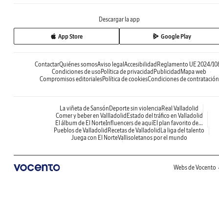
Descargar la app
App Store
Google Play
Contactar
Quiénes somos
Aviso legal
Accesibilidad
Reglamento UE 2024/10
Condiciones de uso
Política de privacidad
Publicidad
Mapa web
Compromisos editoriales
Política de cookies
Condiciones de contratación
La viñeta de Sansón
Deporte sin violencia
Real Valladolid
Comer y beber en Vallladolid
Estado del tráfico en Valladolid
El álbum de El Norte
Influencers de aquí
El plan favorito de...
Pueblos de Valladolid
Recetas de Valladolid
La liga del talento
Juega con El Norte
Vallisoletanos por el mundo
Webs de Vocento