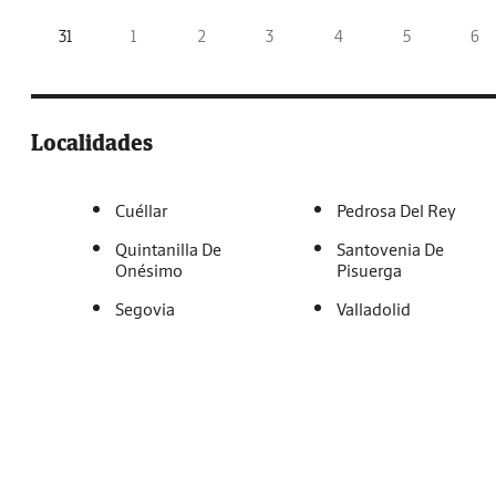
31
1
2
3
4
5
6
Localidades
Cuéllar
Pedrosa Del Rey
Quintanilla De
Santovenia De
Onésimo
Pisuerga
Segovia
Valladolid