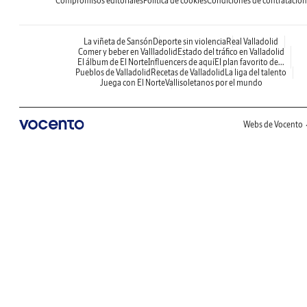
Compromisos editoriales
Política de cookies
Condiciones de contratación
La viñeta de Sansón
Deporte sin violencia
Real Valladolid
Comer y beber en Vallladolid
Estado del tráfico en Valladolid
El álbum de El Norte
Influencers de aquí
El plan favorito de...
Pueblos de Valladolid
Recetas de Valladolid
La liga del talento
Juega con El Norte
Vallisoletanos por el mundo
Webs de Vocento