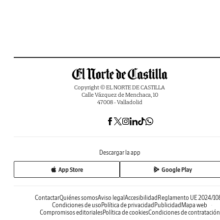
Copyright © EL NORTE DE CASTILLA
Calle Vázquez de Menchaca, 10
47008 - Valladolid
Descargar la app
App Store
Google Play
Contactar
Quiénes somos
Aviso legal
Accesibilidad
Reglamento UE 2024/10
Condiciones de uso
Política de privacidad
Publicidad
Mapa web
Compromisos editoriales
Política de cookies
Condiciones de contratación